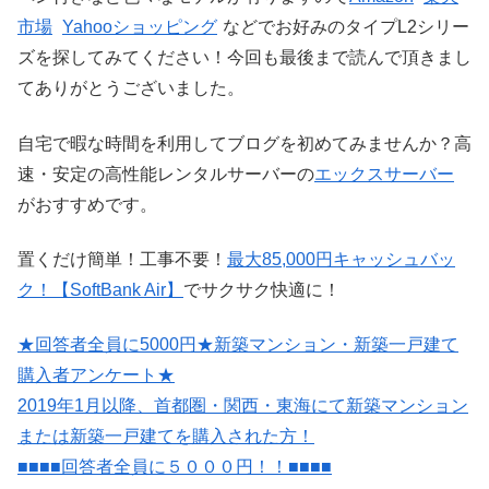
市場
Yahooショッピング
などでお好みのタイプL2シリー
ズを探してみてください！今回も最後まで読んで頂きまし
てありがとうございました。
自宅で暇な時間を利用してブログを初めてみませんか？高
速・安定の高性能レンタルサーバーの
エックスサーバー
がおすすめです。
置くだけ簡単！工事不要！
最大85,000円キャッシュバッ
ク！【SoftBank Air】
でサクサク快適に！
★回答者全員に5000円★新築マンション・新築一戸建て
購入者アンケート★
2019年1月以降、首都圏・関西・東海にて新築マンション
または新築一戸建てを購入された方！
■■■■回答者全員に５０００円！！■■■■