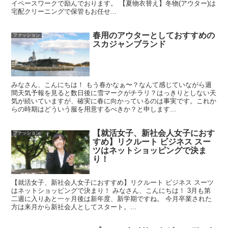
イペースワークで励んでおります。 【夏物衣替え】冬物(アウター)は
宅配クリーニングで保管もお任せ...
春用のアウターとしておすすめの
ファッション
スカジャンブランド
みなさん、こんにちは！ もう春かなぁ〜？なんて感じていながら週
間天気予報を見ると数日後に雪マークがチラリ？はっきりとしない天
気が続いていますが、確実に春に向かっているのは事実です。これか
らの時期はどういう服を用意するべきか？と申します...
【就活女子、新社会人女子におす
ファッション
すめ】リクルート ビジネス スー
ツはネットショッピングで決ま
り！
【就活女子、新社会人女子におすすめ】リクルート ビジネス スーツ
はネットショッピングで決まり！ みなさん、こんにちは！ 3月も第
二週に入りあと一ヶ月後は新年度、新学期ですね。 今月卒業された
方は来月から新社会人としてスタート。...