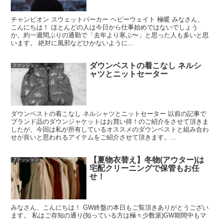
チャンピオン スウェットパーカー ヘビーウェイト 極暖 みなさん、
こんにちは！ ほとんどの人は今日から仕事始めではないでしょう
か。約一週間ぶりの通勤で「去年より寒ぶ〜」と思った人も多いと思
います。 絶対に風邪などひかないように...
ダウンベストの着こなし ネルシ
ファッション
ャツとニットセーター
ダウンベストの着こなし ネルシャツとニットセーター 以前の記事で
ブランド品のダウンジャケットはお買い得！のご紹介をさせて頂きま
したが、今回は私が所有しているオススメのダウンベストと組み合わ
せが良いと思われるアイテムをご紹介させて頂きます。...
【夏物衣替え】冬物(アウター)は
ファッション
宅配クリーニングで保管もお任
せ！
みなさん、こんにちは！ GW終盤の本日もご覧頂きありがとうござい
ます。 私はご存知の通り(知っている方は極々少数派)GW期間中もマ