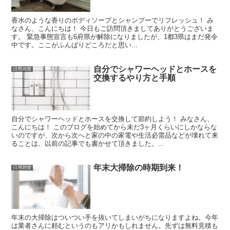
香水のような香りのボディソープとシャンプーでリフレッシュ！ み
なさん、こんにちは！ 今日もご訪問頂きましてありがとうございま
す。 緊急事態宣言も6府県が解除になりましたが、1都3県はまだ発令
中です。ここがふんばりどころだと思い...
自分でシャワーヘッドとホースを
日用雑貨
交換するやり方と手順
自分でシャワーヘッドとホースを交換して節約しよう！ みなさん、
こんにちは！ このブログを始めてから未だ3ヶ月くらいにしかならな
いのですが、次から次へと家の中の家電や生活必需品などが壊れて来
ることは、以前の記事でも書かせて頂きました。...
年末大掃除の時期到来！
日用雑貨
年末の大掃除はついつい手を抜いてしまいがちになりますよね。今年
は業者さんに頼むというのもアリかもしれません。先ずは無料見積も