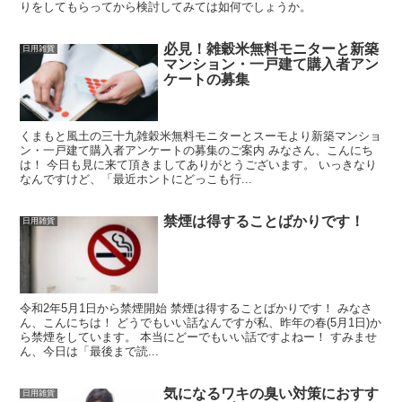
りをしてもらってから検討してみては如何でしょうか。
必見！雑穀米無料モニターと新築
日用雑貨
マンション・一戸建て購入者アン
ケートの募集
くまもと風土の三十九雑穀米無料モニターとスーモより新築マンショ
ン・一戸建て購入者アンケートの募集のご案内 みなさん、こんにち
は！ 今日も見に来て頂きましてありがとうございます。 いっきなり
なんですけど、「最近ホントにどっこも行...
禁煙は得することばかりです！
日用雑貨
令和2年5月1日から禁煙開始 禁煙は得することばかりです！ みなさ
ん、こんにちは！ どうでもいい話なんですが私、昨年の春(5月1日)か
ら禁煙をしています。 本当にどーでもいい話ですよねー！ すみませ
ん、今日は「最後まで読...
気になるワキの臭い対策におすす
日用雑貨